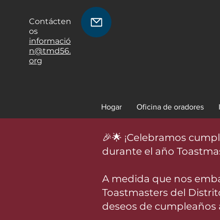
Contácten
os
informació
n@tmd56.
org
Hogar
Oficina de oradores
🎉🌟 ¡Celebramos cumple
durante el año Toastmast
A medida que nos emba
Toastmasters del Distr
deseos de cumpleaños a 