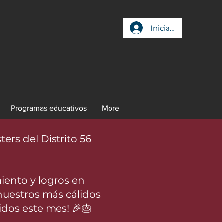
Iniciar sesión
Programas educativos
More
rs del Distrito 56
ento y logros en
nuestros más cálidos
idos este mes! 🎉🎂